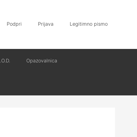
Podpri
Prijava
Legitimno pismo
.O.D.
Opazovalnica