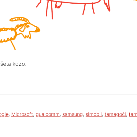
išeta kozo.
ogle
,
Microsoft
,
qualcomm
,
samsung
,
simobil
,
tamagoči
,
tam