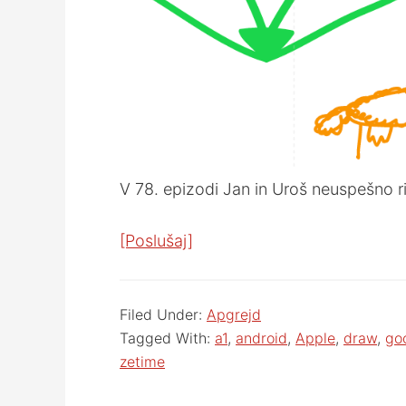
V 78. epizodi Jan in Uroš neuspešno r
[Poslušaj]
Filed Under:
Apgrejd
Tagged With:
a1
,
android
,
Apple
,
draw
,
go
zetime