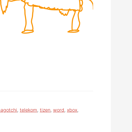
agotchi
,
telekom
,
tizen
,
word
,
xbox
,