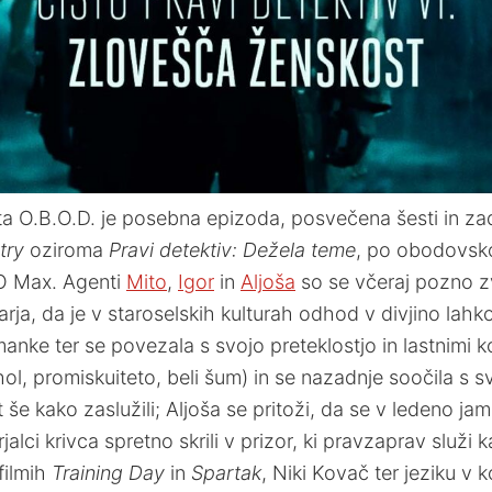
O.B.O.D. je posebna epizoda, posvečena šesti in zadn
try
oziroma
Pravi detektiv: Dežela teme
, po obodovsk
BO Max. Agenti
Mito
,
Igor
in
Aljoša
so se včeraj pozno z
zarja, da je v staroselskih kulturah odhod v divjino lah
anke ter se povezala s svojo preteklostjo in lastnimi k
l, promiskuiteto, beli šum) in se nazadnje soočila s sv
t še kako zaslužili; Aljoša se pritoži, da se v ledeno j
alci krivca spretno skrili v prizor, ki pravzaprav služi k
 filmih
Training Day
in
Spartak
, Niki Kovač ter jeziku v