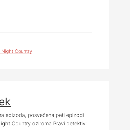
e Night Country
dek
a epizoda, posvečena peti epizodi
ight Country oziroma Pravi detektiv: