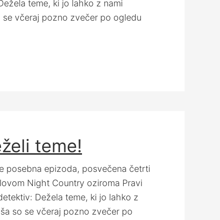
ežela teme, ki jo lahko z nami
so se včeraj pozno zvečer po ogledu
eželi teme!
e posebna epizoda, posvečena četrti
aslovom Night Country oziroma Pravi
tektiv: Dežela teme, ki jo lahko z
oša so se včeraj pozno zvečer po