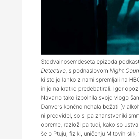
Stodvainosemdeseta epizoda podkasta 
Detective
, s podnaslovom
Night Coun
ki ste jo lahko z nami spremljali na H
in jo na kratko predebatirali. Igor opo
Navarro tako izpolnila svojo vlogo šam
Danvers končno nehala bežati (v alkoho
ni predvidel, so si pa znanstveniki smr
opreme, razloži pa tudi, kako so ustvarj
še o Ptuju, fiziki, uničenju Mitovih slik,