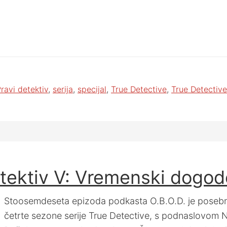
ravi detektiv
,
serija
,
specijal
,
True Detective
,
True Detectiv
etektiv V: Vremenski dogo
Stoosemdeseta epizoda podkasta O.B.O.D. je posebn
četrte sezone serije True Detective, s podnaslovom N