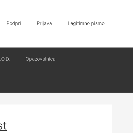
Podpri
Prijava
Legitimno pismo
.O.D.
Opazovalnica
st