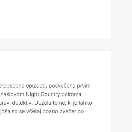
e posebna epizoda, posvečena prvim
odnaslovom Night Country oziroma
avi detektiv: Dežela teme, ki jo lahko
ljoša so se včeraj pozno zvečer po