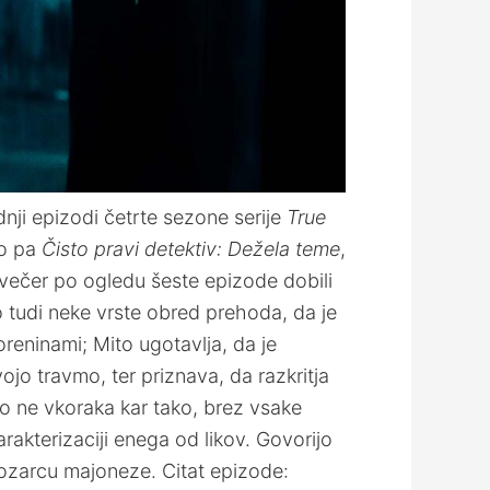
ji epizodi četrte sezone serije
True
o pa
Čisto pravi detektiv: Dežela teme
,
večer po ogledu šeste epizode dobili
ko tudi neke vrste obred prehoda, da je
oreninami; Mito ugotavlja, da je
ojo travmo, ter priznava, da razkritja
amo ne vkoraka kar tako, brez vsake
arakterizaciji enega od likov. Govorijo
 kozarcu majoneze. Citat epizode: