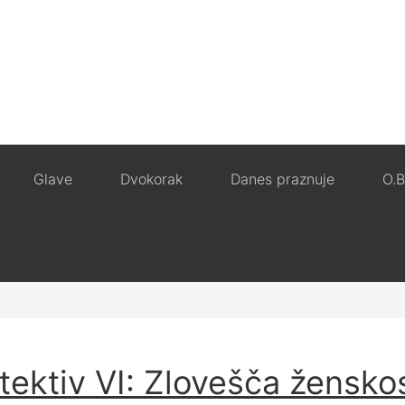
Glave
Dvokorak
Danes praznuje
O.B
etektiv VI: Zlovešča žensko