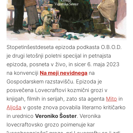
Stopetinšestdeseta epizoda podkasta O.B.O.D.
je drugi letošnji poletni specijal in petnajsta
epizoda, posneta v živo, in sicer 6. maja 2023
na konvenciji
Na meji nevidnega
na
Gospodarskem razstavišču. Epizoda je
posvečena Lovecraftovi kozmični grozi v
knjigah, filmih in serijah, zato sta agenta
Mito
in
Aljoša
v goste znova povabila literarno kritičarko
in urednico
Veroniko Šoster
. Veronika
lovecraftovsko grozo poimenuje kar