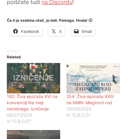
poiščete tudi
na Discordu
!
Če ti je vsebina všeč, jo deli. Pomaga. Hvala! 🙂
Facebook
X
Email
Related
192: Živa epizoda XVI na
254: Živa epizoda XXIII
konvenciji Na meji
na NMN: Meglovni rod
nevidnega: Izničenje
26/05/2026
09/07/2024
In "O.B.O.D."
In "O.B.O.D."