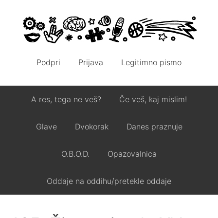
Podpri
Prijava
Legitimno pismo
A res, tega ne veš?
Če veš, kaj mislim!
Glave
Dvokorak
Danes praznuje
O.B.O.D.
Opazovalnica
Oddaje na oddihu/pretekle oddaje