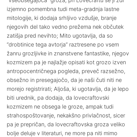
“vseobsegajoča” groza, pri Lovecraftu se ji zdi
izjemno pomembna tudi meta-gradnja lastne
mitologije, ki dodaja srhljivo vzdušje, branje
njegovih del tako vedno prežema nek občutek
zatišja pred nevihto; Mito ugotavlja, da so
“drobtinice tega avtorja” raztresene po vsem
žanru grozljivke in znanstvene fantastike, njegov
kozmizem pa je najlažje opisati kot grozo izven
antropocentričnega pogleda, preveč razsežno,
obsežno in presegajočo, da je naši čuti niti ne
morejo registrirati; Aljoša, ki ugotavlja, da je lepo
biti urednik, pa dodaja, da lovecraftovski
kozmizem ne obsega le groze, ampak tudi
strahospoštovanje, nekakšno privlačnost, sicer
pa je prepričan, da lovecraftovska groza veliko
bolje deluje v literaturi, ne more pa niti mimo