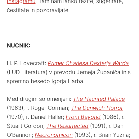
Instagramu
. Tam nam lahko težite, sugerirate,
čestitate in pozdravljate.
NUCNIK:
H. P. Lovecraft:
Primer Charlesa Dexterja Warda
(LUD Literatura) v prevodu Jerneja Županiča in s
spremno besedo Igorja Harba.
Med drugim so omenjeni:
The Haunted Palace
(1963), r. Roger Corman;
The Dunwich Horror
(1970), r. Daniel Haller;
From Beyond
(1986), r.
Stuart Gordon;
The Resurrected
(1991), r. Dan
O’Bannon;
Necronomicon
(1993), r. Brian Yuzna;