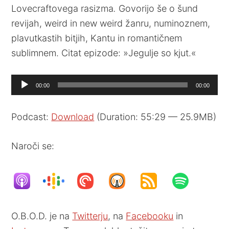
Lovecraftovega rasizma
.
Govorijo še o šund
revijah, weird in new weird žanru, numinoznem,
plavutkastih bitjih, Kantu in romantičnem
sublimnem. Citat epizode: »Jegulje so kjut.«
Audio
00:00
00:00
Player
Podcast:
Download
(Duration: 55:29 — 25.9MB)
Naroči se:
O.B.O.D. je na
Twitterju
, na
Facebooku
in