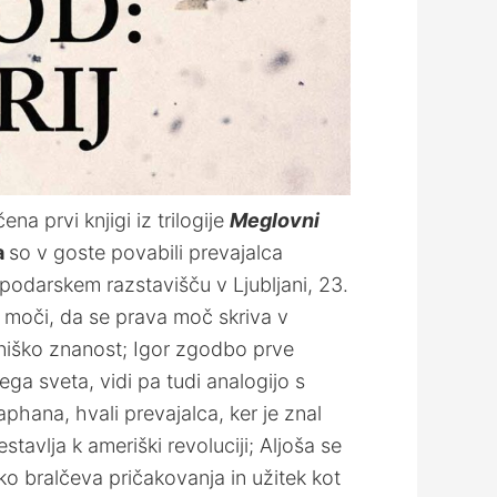
a prvi knjigi iz trilogije
Meglovni
a
so v goste povabili prevajalca
spodarskem razstavišču v Ljubljani, 23.
) moči, da se prava moč skriva v
vniško znanost; Igor zgodbo prve
kega sveta, vidi pa tudi analogijo s
hana, hvali prevajalca, ker je znal
estavlja k ameriški revoluciji; Aljoša se
o bralčeva pričakovanja in užitek kot