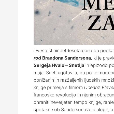
Dvestoštiriinpetdeseta epizoda podkasta
rod
Brandona Sandersona
, ki je prav
Sergeja Hvalo – Snetija
in epizodo po
maja. Sneti ugotavlja, da po te mora 
ponižanih in razžaljenih ljudskih mno
knjige primerja s filmom
Ocean’s Eleve
francosko revolucijo in njenim obračun
ohraniti neverjeten tempo knjige, rahle p
spotakne ob Sandersonove dialoge, a iz