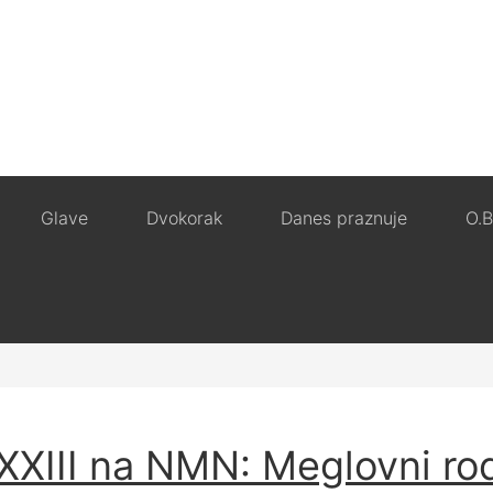
Glave
Dvokorak
Danes praznuje
O.B
 XXIII na NMN: Meglovni ro