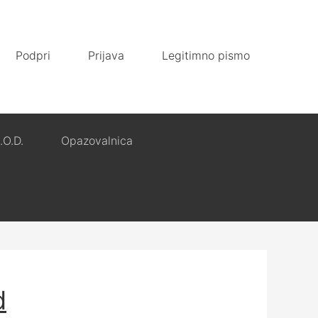
Podpri
Prijava
Legitimno pismo
.O.D.
Opazovalnica
d