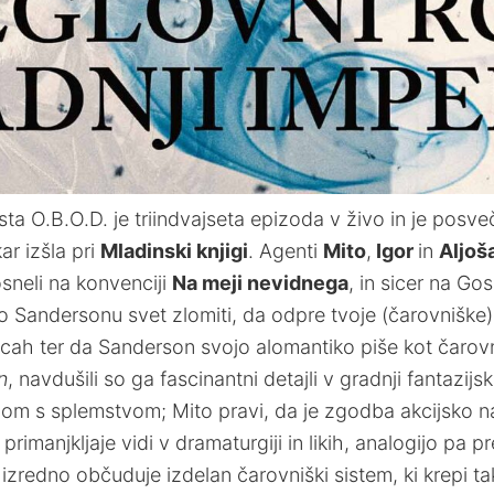
 O.B.O.D. je triindvajseta epizoda v živo in je posvečen
kar izšla pri
Mladinski knjigi
. Agenti
Mito
,
Igor
in
Aljoš
sneli na konvenciji
Na meji nevidnega
, in sicer na Go
po Sandersonu svet zlomiti, da odpre tvoje (čarovniške
žicah ter da Sanderson svojo alomantiko piše kot čaro
n
, navdušili so ga fascinantni detajli v gradnji fantazijs
om s splemstvom; Mito pravi, da je zgodba akcijsko nap
rimanjkljaje vidi v dramaturgiji in likih, analogijo pa pr
redno občuduje izdelan čarovniški sistem, ki krepi tak