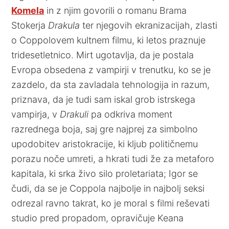
Komela
in z njim govorili o romanu Brama
Stokerja
Drakula
ter njegovih ekranizacijah, zlasti
o Coppolovem kultnem filmu, ki letos praznuje
tridesetletnico. Mirt ugotavlja, da je postala
Evropa obsedena z vampirji v trenutku, ko se je
zazdelo, da sta zavladala tehnologija in razum,
priznava, da je tudi sam iskal grob istrskega
vampirja, v
Drakuli
pa odkriva moment
razrednega boja, saj gre najprej za simbolno
upodobitev aristokracije, ki kljub političnemu
porazu noče umreti, a hkrati tudi že za metaforo
kapitala, ki srka živo silo proletariata; Igor se
čudi, da se je Coppola najbolje in najbolj seksi
odrezal ravno takrat, ko je moral s filmi reševati
studio pred propadom, opravičuje Keana