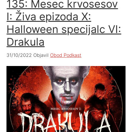
135: Mesec krvosesov
I: Živa epizoda X:
Halloween specijalc VI:
Drakula
31/10/2022
Objavil
Obod Podkast