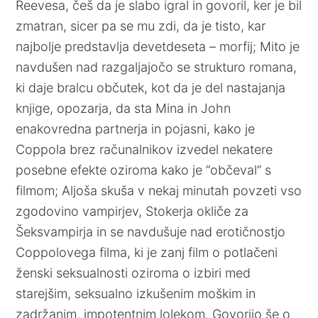
Reevesa, češ da je slabo igral in govoril, ker je bil
zmatran, sicer pa se mu zdi, da je tisto, kar
najbolje predstavlja devetdeseta – morfij; Mito je
navdušen nad razgaljajočo se strukturo romana,
ki daje bralcu občutek, kot da je del nastajanja
knjige, opozarja, da sta Mina in John
enakovredna partnerja in pojasni, kako je
Coppola brez računalnikov izvedel nekatere
posebne efekte oziroma kako je “občeval” s
filmom; Aljoša skuša v nekaj minutah povzeti vso
zgodovino vampirjev, Stokerja okliče za
Šeksvampirja in se navdušuje nad erotičnostjo
Coppolovega filma, ki je zanj film o potlačeni
ženski seksualnosti oziroma o izbiri med
starejšim, seksualno izkušenim moškim in
zadržanim, impotentnim lolekom
.
Govorijo še o