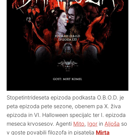
Stopetintrideseta epizoda podkasta O.B.O.D. je
peta epizoda pete sezone, obenem pa X. živa
epizoda in VI. Halloween specijalc ter I. epizoda
meseca krvosesov. Agenti
Mito
,
Igor
in
Aljoša
so
v goste povabili filozofa in pisatelja
Mirta