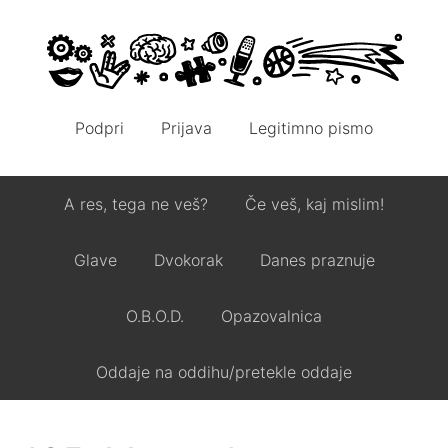
Podpri
Prijava
Legitimno pismo
A res, tega ne veš?
Če veš, kaj mislim!
Glave
Dvokorak
Danes praznuje
O.B.O.D.
Opazovalnica
Oddaje na oddihu/pretekle oddaje