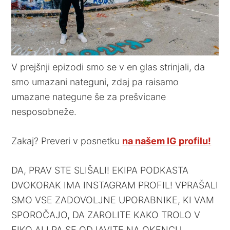
V prejšnji epizodi smo se v en glas strinjali, da
smo umazani nateguni, zdaj pa raisamo
umazane nategune še za prešvicane
nesposobneže.
Zakaj? Preveri v posnetku
na našem IG profilu!
DA, PRAV STE SLIŠALI! EKIPA PODKASTA
DVOKORAK IMA INSTAGRAM PROFIL! VPRAŠALI
SMO VSE ZADOVOLJNE UPORABNIKE, KI VAM
SPOROČAJO, DA ZAROLITE KAKO TROLO V
FIKO ALI PA SE ODJAVITE NA OKENCU