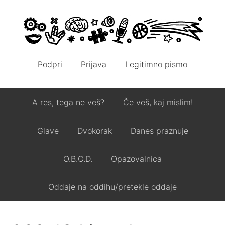
Podpri
Prijava
Legitimno pismo
A res, tega ne veš?
Če veš, kaj mislim!
Glave
Dvokorak
Danes praznuje
O.B.O.D.
Opazovalnica
Oddaje na oddihu/pretekle oddaje