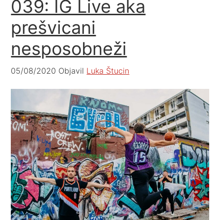
039: IG Live aka
prešvicani
nesposobneži
05/08/2020
Objavil
Luka Štucin