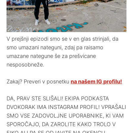
V prejšnji epizodi smo se v en glas strinjali, da
smo umazani nateguni, zdaj pa raisamo
umazane nategune še za prešvicane
nesposobneže.
Zakaj? Preveri v posnetku
na našem IG profilu!
DA, PRAV STE SLIŠALI! EKIPA PODKASTA
DVOKORAK IMA INSTAGRAM PROFIL! VPRAŠALI
SMO VSE ZADOVOLJNE UPORABNIKE, KI VAM
SPOROČAJO, DA ZAROLITE KAKO TROLO V
FIKO ALI PA SE ODJAVITE NA OKENCU