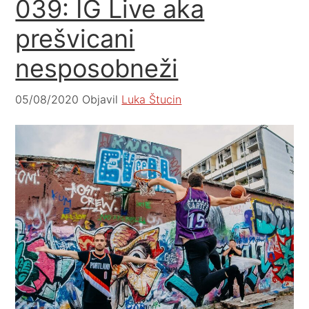
039: IG Live aka
prešvicani
nesposobneži
05/08/2020
Objavil
Luka Štucin