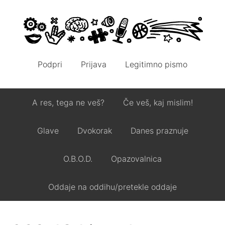
Podpri
Prijava
Legitimno pismo
A res, tega ne veš?
Če veš, kaj mislim!
Glave
Dvokorak
Danes praznuje
O.B.O.D.
Opazovalnica
Oddaje na oddihu/pretekle oddaje