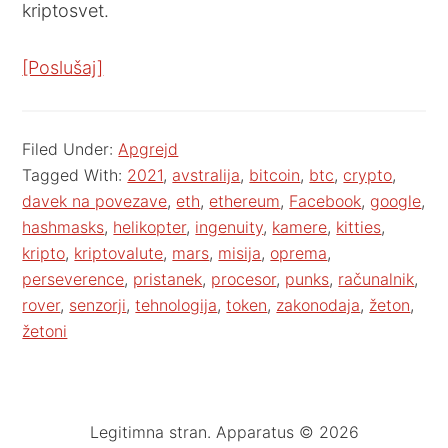
kriptosvet.
[Poslušaj]
Filed Under:
Apgrejd
Tagged With:
2021
,
avstralija
,
bitcoin
,
btc
,
crypto
,
davek na povezave
,
eth
,
ethereum
,
Facebook
,
google
,
hashmasks
,
helikopter
,
ingenuity
,
kamere
,
kitties
,
kripto
,
kriptovalute
,
mars
,
misija
,
oprema
,
perseverence
,
pristanek
,
procesor
,
punks
,
računalnik
,
rover
,
senzorji
,
tehnologija
,
token
,
zakonodaja
,
žeton
,
žetoni
Legitimna stran. Apparatus © 2026