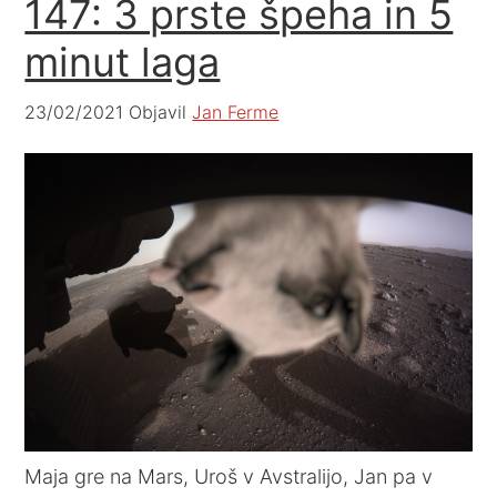
147: 3 prste špeha in 5
minut laga
23/02/2021
Objavil
Jan Ferme
Maja gre na Mars, Uroš v Avstralijo, Jan pa v