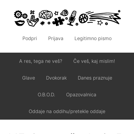
Podpri
Prijava
Legitimno pismo
A res, tega ne veš?
Če veš, kaj mislim!
Glave
Dvokorak
Danes praznuje
O.B.O.D.
Opazovalnica
Oddaje na oddihu/pretekle oddaje