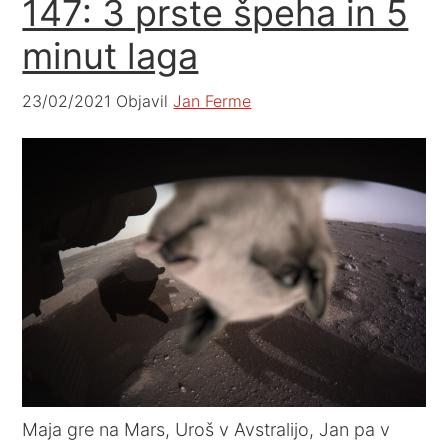
147: 3 prste špeha in 5
minut laga
23/02/2021
Objavil
Jan Ferme
Maja gre na Mars, Uroš v Avstralijo, Jan pa v