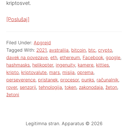
kriptosvet.
[Poslušaj]
Filed Under:
Apgrejd
Tagged With:
2021
,
avstralija
,
bitcoin
,
btc
,
crypto
,
davek na povezave
,
eth
,
ethereum
,
Facebook
,
google
,
hashmasks
,
helikopter
,
ingenuity
,
kamere
,
kitties
,
kripto
,
kriptovalute
,
mars
,
misija
,
oprema
,
perseverence
,
pristanek
,
procesor
,
punks
,
računalnik
,
rover
,
senzorji
,
tehnologija
,
token
,
zakonodaja
,
žeton
,
žetoni
Legitimna stran. Apparatus © 2026