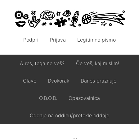
Podpri
Prijava
Legitimno pismo
A res, tega ne veš?
Če veš, kaj mislim!
Glave
Dvokorak
Danes praznuje
O.B.O.D.
Opazovalnica
Oddaje na oddihu/pretekle oddaje