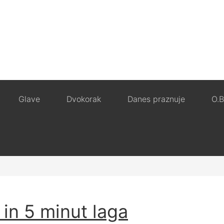
Glave
Dvokorak
Danes praznuje
O.B
 in 5 minut laga