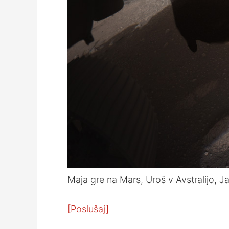
Maja gre na Mars, Uroš v Avstralijo, Ja
[Poslušaj]