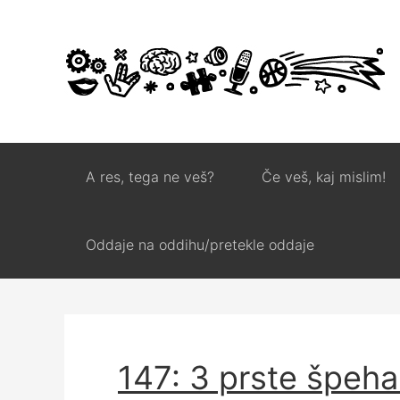
A res, tega ne veš?
Če veš, kaj mislim!
Oddaje na oddihu/pretekle oddaje
147: 3 prste špeha