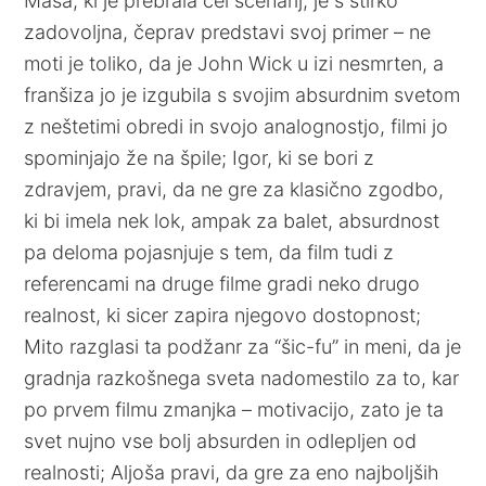
Maša, ki je prebrala cel scenarij, je s štirko
zadovoljna, čeprav predstavi svoj primer – ne
moti je toliko, da je John Wick u izi nesmrten, a
franšiza jo je izgubila s svojim absurdnim svetom
z neštetimi obredi in svojo analognostjo, filmi jo
spominjajo že na špile; Igor, ki se bori z
zdravjem, pravi, da ne gre za klasično zgodbo,
ki bi imela nek lok, ampak za balet, absurdnost
pa deloma pojasnjuje s tem, da film tudi z
referencami na druge filme gradi neko drugo
realnost, ki sicer zapira njegovo dostopnost;
Mito razglasi ta podžanr za “šic-fu” in meni, da je
gradnja razkošnega sveta nadomestilo za to, kar
po prvem filmu zmanjka – motivacijo, zato je ta
svet nujno vse bolj absurden in odlepljen od
realnosti; Aljoša pravi, da gre za eno najboljših