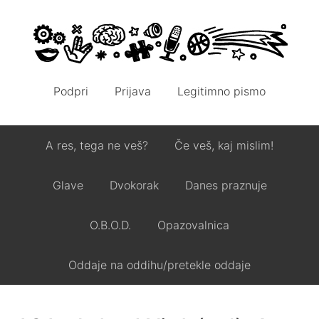
Podpri
Prijava
Legitimno pismo
A res, tega ne veš?
Če veš, kaj mislim!
Glave
Dvokorak
Danes praznuje
O.B.O.D.
Opazovalnica
Oddaje na oddihu/pretekle oddaje