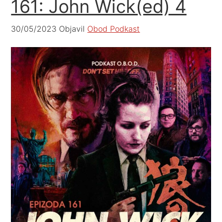
161: John Wick(ed) 4
30/05/2023
Objavil
Obod Podkast