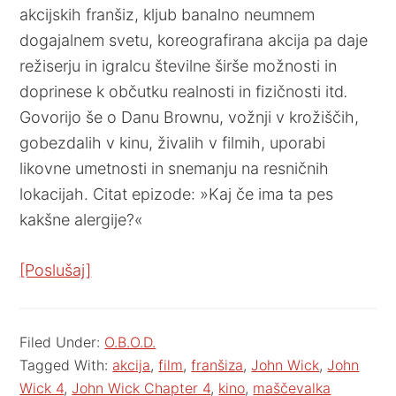
akcijskih franšiz, kljub banalno neumnem
dogajalnem svetu, koreografirana akcija pa daje
režiserju in igralcu številne širše možnosti in
doprinese k občutku realnosti in fizičnosti itd
.
Govorijo še o Danu Brownu, vožnji v krožiščih,
gobezdalih v kinu, živalih v filmih, uporabi
likovne umetnosti in snemanju na resničnih
lokacijah. Citat epizode: »Kaj če ima ta pes
kakšne alergije?«
[Poslušaj]
Filed Under:
O.B.O.D.
Tagged With:
akcija
,
film
,
franšiza
,
John Wick
,
John
Wick 4
,
John Wick Chapter 4
,
kino
,
maščevalka