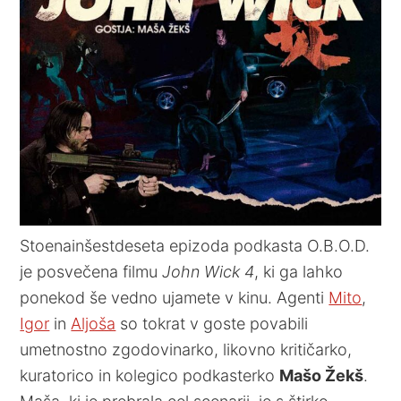
Stoenainšestdeseta epizoda podkasta O.B.O.D.
je posvečena filmu
John Wick 4
, ki ga lahko
ponekod še vedno ujamete v kinu. Agenti
Mito
,
Igor
in
Aljoša
so tokrat v goste povabili
umetnostno zgodovinarko, likovno kritičarko,
kuratorico in kolegico podkasterko
Mašo Žekš
.