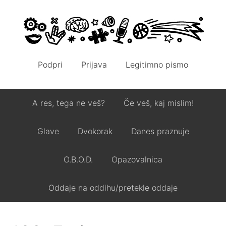
Podpri
Prijava
Legitimno pismo
A res, tega ne veš?
Če veš, kaj mislim!
Glave
Dvokorak
Danes praznuje
O.B.O.D.
Opazovalnica
Oddaje na oddihu/pretekle oddaje