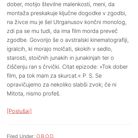
dober, motijo številne malenkosti, meni, da
montaža preskakuje ključne dogodke v zgodbi,
na živce mu je šel Utrganusov končni monolog,
zdi pa se mu tudi, da ima film morda preveč
zgodbe. Govorijo še o avstralski kinematografiji,
igralcih, ki morajo molčati, skokih v sedlo,
starosti, stoičnih junakih in junakinjah ter o
čiščenju ran s črvički. Citat epizode: »Tok dober
film, pa tok mam za skurcat.« P. S. Se
opravičujemo za nekoliko slabši zvok; če ni
Mitota, nismo profeš.
[Poslušaj]
Filed Under:
O.B.O.D.