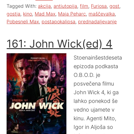
Tagged With:
akcija
,
antiutopija
,
film
,
Furiosa
,
gost
,
gostja
,
kino
,
Mad Max
,
Maja Peharc
,
maščevalka
,
Pobesneli Max
,
postapokalipsa
,
prednadaljevanje
161: John Wick(ed) 4
Stoenainšestdeseta
epizoda podkasta
O.B.O.D. je
posvečena filmu
John Wick 4, ki ga
lahko ponekod še
vedno ujamete v
kinu. Agenti Mito,
Igor in Aljoša so