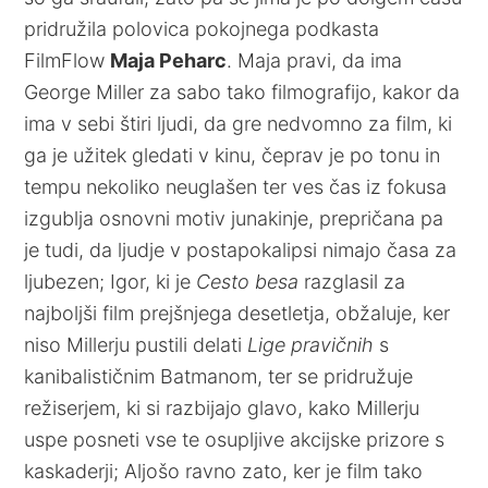
pridružila polovica pokojnega podkasta
FilmFlow
Maja Peharc
. Maja pravi, da ima
George Miller za sabo tako filmografijo, kakor da
ima v sebi štiri ljudi, da gre nedvomno za film, ki
ga je užitek gledati v kinu, čeprav je po tonu in
tempu nekoliko neuglašen ter ves čas iz fokusa
izgublja osnovni motiv junakinje, prepričana pa
je tudi, da ljudje v postapokalipsi nimajo časa za
ljubezen; Igor, ki je
Cesto besa
razglasil za
najboljši film prejšnjega desetletja, obžaluje, ker
niso Millerju pustili delati
Lige pravičnih
s
kanibalističnim Batmanom, ter se pridružuje
režiserjem, ki si razbijajo glavo, kako Millerju
uspe posneti vse te osupljive akcijske prizore s
kaskaderji; Aljošo ravno zato, ker je film tako