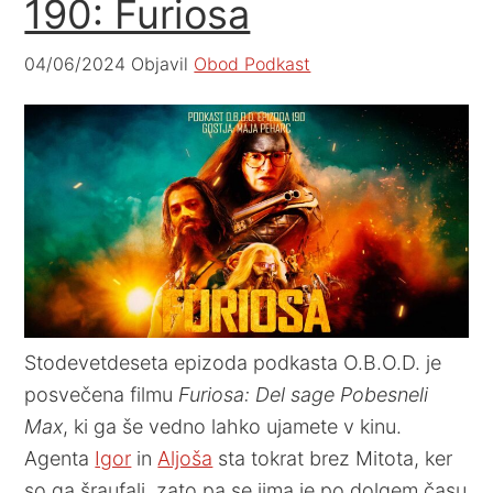
190: Furiosa
04/06/2024
Objavil
Obod Podkast
Stodevetdeseta epizoda podkasta O.B.O.D. je
posvečena filmu
Furiosa: Del sage Pobesneli
Max
, ki ga še vedno lahko ujamete v kinu.
Agenta
Igor
in
Aljoša
sta tokrat brez Mitota, ker
so ga šraufali, zato pa se jima je po dolgem času