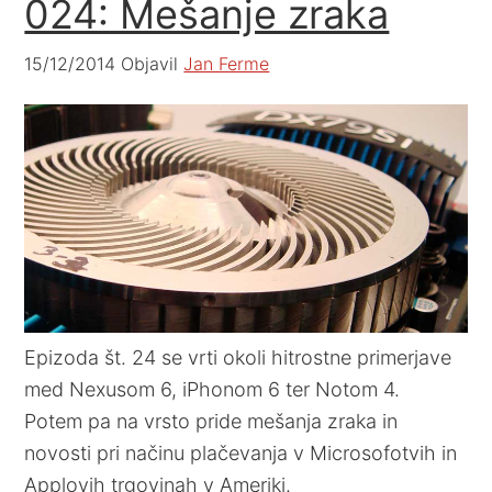
024: Mešanje zraka
15/12/2014
Objavil
Jan Ferme
Epizoda št. 24 se vrti okoli hitrostne primerjave
med Nexusom 6, iPhonom 6 ter Notom 4.
Potem pa na vrsto pride mešanja zraka in
novosti pri načinu plačevanja v Microsofotvih in
Applovih trgovinah v Ameriki.