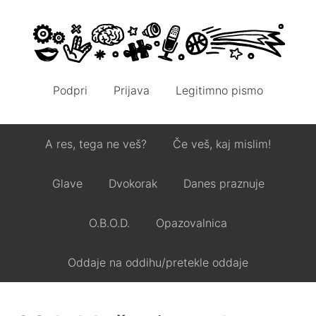
Podpri
Prijava
Legitimno pismo
A res, tega ne veš?
Če veš, kaj mislim!
Glave
Dvokorak
Danes praznuje
O.B.O.D.
Opazovalnica
Oddaje na oddihu/pretekle oddaje