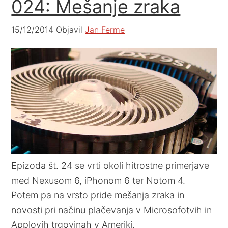
024: Mešanje zraka
15/12/2014
Objavil
Jan Ferme
Epizoda št. 24 se vrti okoli hitrostne primerjave
med Nexusom 6, iPhonom 6 ter Notom 4.
Potem pa na vrsto pride mešanja zraka in
novosti pri načinu plačevanja v Microsofotvih in
Applovih trgovinah v Ameriki.