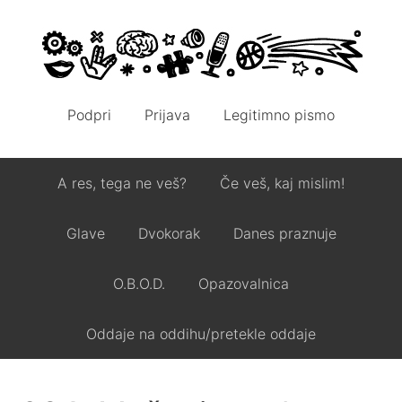
Podpri
Prijava
Legitimno pismo
A res, tega ne veš?
Če veš, kaj mislim!
Glave
Dvokorak
Danes praznuje
O.B.O.D.
Opazovalnica
Oddaje na oddihu/pretekle oddaje