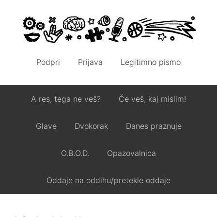
Podpri
Prijava
Legitimno pismo
A res, tega ne veš?
Če veš, kaj mislim!
Glave
Dvokorak
Danes praznuje
O.B.O.D.
Opazovalnica
Oddaje na oddihu/pretekle oddaje