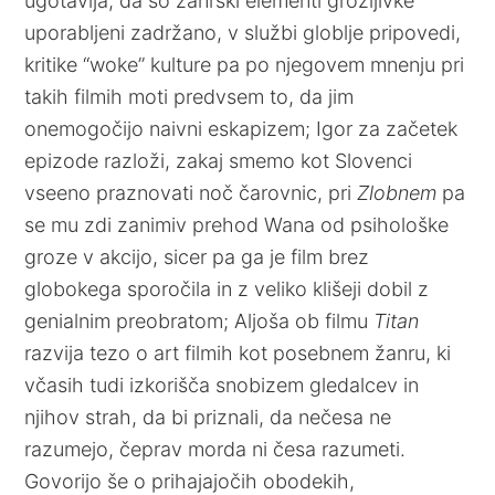
ugotavlja, da so žanrski elementi grozljivke
uporabljeni zadržano, v službi globlje pripovedi,
kritike “woke” kulture pa po njegovem mnenju pri
takih filmih moti predvsem to, da jim
onemogočijo naivni eskapizem; Igor za začetek
epizode razloži, zakaj smemo kot Slovenci
vseeno praznovati noč čarovnic, pri
Zlobnem
pa
se mu zdi zanimiv prehod Wana od psihološke
groze v akcijo, sicer pa ga je film brez
globokega sporočila in z veliko klišeji dobil z
genialnim preobratom; Aljoša ob filmu
Titan
razvija tezo o art filmih kot posebnem žanru, ki
včasih tudi izkorišča snobizem gledalcev in
njihov strah, da bi priznali, da nečesa ne
razumejo, čeprav morda ni česa razumeti.
Govorijo še o prihajajočih obodekih,