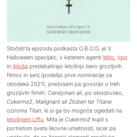
Stočetrta epizoda podkasta O.B.O.D. je V.
Halloween specijalc, v katerem agenti
Mito
,
Igor
in
Aljoša
predebatirajo letošnjo bero grozljivih
filmov in serij (podelijo prve nominacije za
obodeke 2021), predvsem pa govorijo o treh
grozljivih filmih:
Candyman
ali, po obodovsko,
Cukermož
,
Malignant
ali
Zloben
ter
Titane
oziroma
Titan
, ki si ga bo mogoče ogledati na
letošnjem Liffu
. Mita je
Cukermož
kupil s
portretom sveta likovne umetnosti, sicer pa