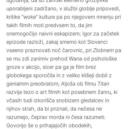
ugotavlja, da so žanrski elementi grozljivke
uporabljeni zadržano, v službi globlje pripovedi,
kritike “woke” kulture pa po njegovem mnenju pri
takih filmih moti predvsem to, da jim
onemogočijo naivni eskapizem; Igor za začetek
epizode razloži, zakaj smemo kot Slovenci
vseeno praznovati noč čarovnic, pri
Zlobnem
pa
se mu zdi zanimiv prehod Wana od psihološke
groze v akcijo, sicer pa ga je film brez
globokega sporočila in z veliko klišeji dobil z
genialnim preobratom; Aljoša ob filmu
Titan
razvija tezo o art filmih kot posebnem žanru, ki
včasih tudi izkorišča snobizem gledalcev in
njihov strah, da bi priznali, da nečesa ne
razumejo, čeprav morda ni česa razumeti.
Govorijo še o prihajajočih obodekih,