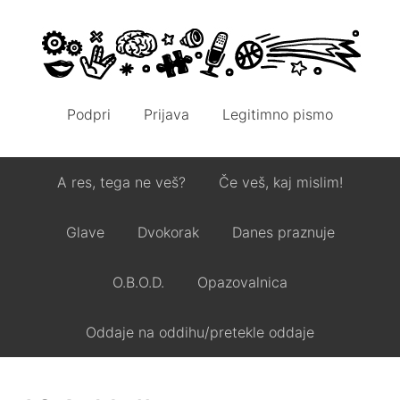
Podpri
Prijava
Legitimno pismo
A res, tega ne veš?
Če veš, kaj mislim!
Glave
Dvokorak
Danes praznuje
O.B.O.D.
Opazovalnica
Oddaje na oddihu/pretekle oddaje