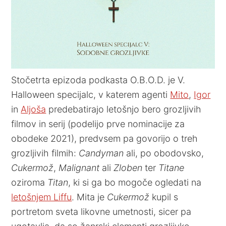
Stočetrta epizoda podkasta O.B.O.D. je V.
Halloween specijalc, v katerem agenti
Mito
,
Igor
in
Aljoša
predebatirajo letošnjo bero grozljivih
filmov in serij (podelijo prve nominacije za
obodeke 2021), predvsem pa govorijo o treh
grozljivih filmih:
Candyman
ali, po obodovsko,
Cukermož
,
Malignant
ali
Zloben
ter
Titane
oziroma
Titan
, ki si ga bo mogoče ogledati na
letošnjem Liffu
. Mita je
Cukermož
kupil s
portretom sveta likovne umetnosti, sicer pa