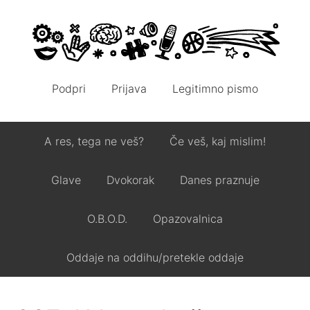
Podpri
Prijava
Legitimno pismo
A res, tega ne veš?
Če veš, kaj mislim!
Glave
Dvokorak
Danes praznuje
O.B.O.D.
Opazovalnica
Oddaje na oddihu/pretekle oddaje