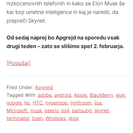
nizkocenovnih telefonih in kako se Elon Musk še
kar boji umetne inteligence in kaj je naredil, da
prepreči Skynet.
Od sedaj naprej bo Apgrejd na sporedu vsak
drugi teden – zato se slišimo spet 2. februarja.
[Poslušaj]
Filed Under:
Apgrejd
Tagged With:
adobe
,
android
,
Apple
,
BlackBerry
,
elon
,
google
,
hp
,
HTC
,
hyperloop
,
lightroom
,
lisa
,
Microsoft
,
musk
,
peerio
,
ps4
,
samsung
,
skynet
,
terminator
,
tizen
,
Windows
,
xbox