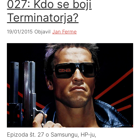
027: Kdo se boji
Terminatorja?
19/01/2015
Objavil
Jan Ferme
Epizoda št. 27 o Samsungu, HP-ju,